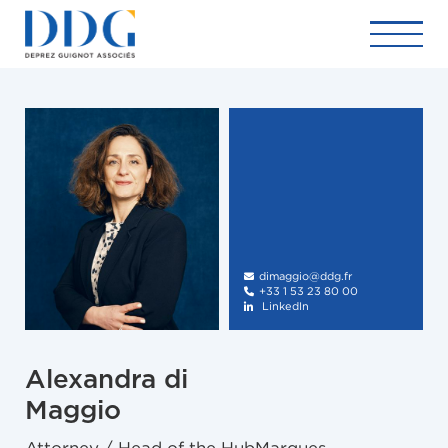
dimaggio@ddg.fr

+33 1 53 23 80 00

LinkedIn

Alexandra di
Maggio