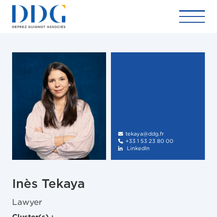
tekaya@ddg.fr

+33 1 53 23 80 00

LinkedIn

Inès Tekaya
Lawyer