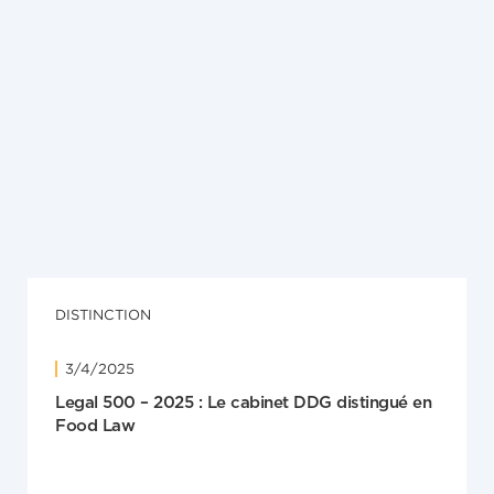
NEWS
27/4/2026
Une protection renforcée contre l’éco-
blanchiment (« greenwashing ») avec le projet
de loi portant transposition de la Directive
2024/825 du 28 février 2024
DISTINCTION
3/4/2025
Legal 500 – 2025 : Le cabinet DDG distingué en
Food Law